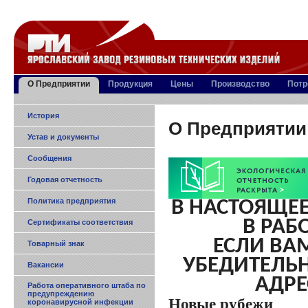
О Предприятии
Продукция
Цены
Производство
Потр
История
О Предприятии
Устав и документы
Сообщения
Годовая отчетность
Политика предприятия
В НАСТОЯЩЕ
В РАБ
Сертификаты соответствия
ЕСЛИ ВА
Товарный знак
УБЕДИТЕЛЬН
Вакансии
АДРЕС
Работа оперативного штаба по
предупреждению
Новые рубежи
коронавирусной инфекции